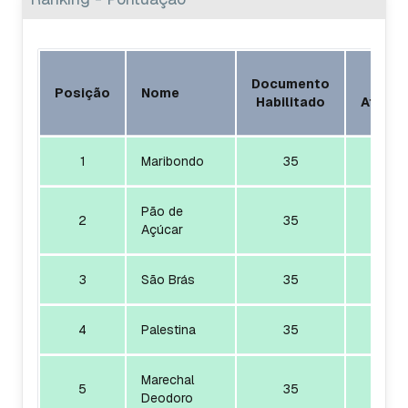
Documento
Índic
Posição
Nome
Habilitado
Atendi
1
Maribondo
35
1
Pão de
2
35
1
Açúcar
3
São Brás
35
1
4
Palestina
35
1
Marechal
5
35
1
Deodoro