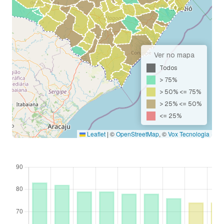
Ver no mapa
Todos
> 75%
> 50% <= 75%
> 25% <= 50%
<= 25%
Leaflet
|
©
OpenStreetMap
, ©
Vox Tecnologia