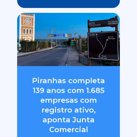
Piranhas completa
139 anos com 1.685
empresas com
registro ativo,
aponta Junta
Comercial