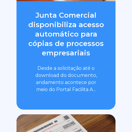
Junta Comercial
disponibiliza acesso
automático para
cópias de processos
empresariais
Desde a solicitação até o
download do documento,
andamento acontece por
meio do Portal Facilita A...