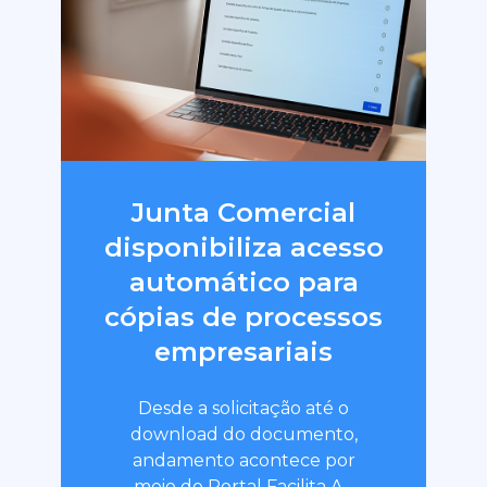
Junta Comercial
disponibiliza acesso
automático para
cópias de processos
empresariais
Desde a solicitação até o
download do documento,
andamento acontece por
meio do Portal Facilita A...