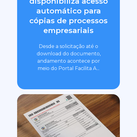
disponibiliza acesso
automático para
cópias de processos
empresariais
Desde a solicitação até o
download do documento,
andamento acontece por
meio do Portal Facilita A...